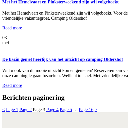
Met het Hemelvaart en Pinksterweekend zijn wij volgeboekt
Met het Hemelvaart en Pinksterweekend zijn wij volgeboekt. Voor de 
vriendelijke vakantiegroet, Camping Oldershof
Read more
03
mei
De bazin geniet heerlijk van het uitzicht op camping Oldershof
Wilt u ook van dit mooie uitzicht komen genieten? Reserveren kan via
onze camping te gaan bezoeken. Wellicht tot snel. Met vriendelijke 
Read more
Berichten paginering
<
Page
1
Page
2
Page
3
Page
4
Page
5
…
Page
16
>