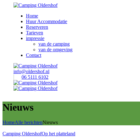
Home
Huur Accommodatie
Reserveren
Tarieven
impressie
van de camping
van de omgeving
Contact
info@oldershof.nl
06 5111 6102
Nieuws
Home
Alle berichten
Nieuws
Camping Oldershof
Op het platteland