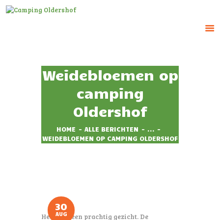
CAMPING OLDERSHOF
Op het platteland
Weidebloemen op
HOME
camping
HUUR ACCOMMODATIE
Oldershof
RESERVEREN
TARIEVEN
HOME
ALLE BERICHTEN
...
WEIDEBLOEMEN OP CAMPING OLDERSHOF
IMPRESSIE
CONTACT
30
AUG
Het blijft een prachtig gezicht. De