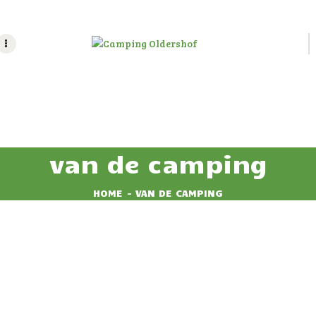
HOME
HUUR
CAMPING OLDERSHOF
ACCOMMODATIE
Op het platteland
RESERVEREN
TARIEVEN
van de camping
IMPRESSIE
HOME
VAN DE CAMPING
CONTACT