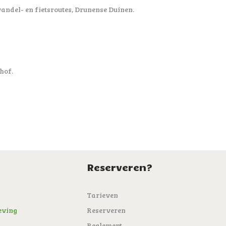
wandel- en fietsroutes, Drunense Duinen.
hof.
Reserveren?
Tarieven
eving
Reserveren
Reglement