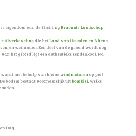
n is eigendom van de Stichting
Brabants Landschap
.
e
ruilverkaveling
die het
Land van Heusden en Altena
ssen
, en weilanden. Een deel van de griend wordt nog
van het gebied ligt een authentieke eendenkooi. Na
d wordt met behulp van kleine
windmotoren
op peil
 De bodem bestaat voornamelijk uit
komklei
, welke
houden.
en Dag