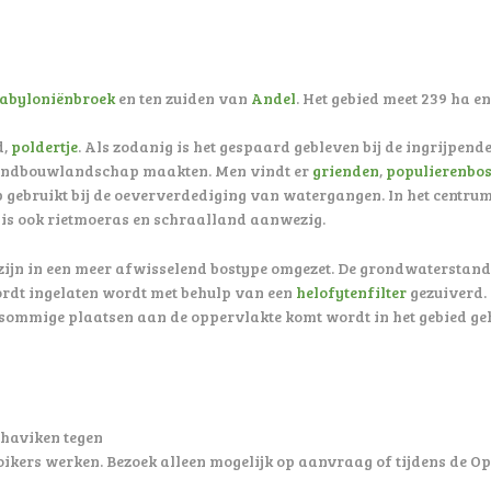
abyloniënbroek
en ten zuiden van
Andel
. Het gebied meet 239 ha e
d,
poldertje
. Als zodanig is het gespaard gebleven bij de ingrijpend
g landbouwlandschap maakten. Men vindt er
grienden
,
populierenbo
 gebruikt bij de oeververdediging van watergangen. In het centrum 
is ook rietmoeras en schraalland aanwezig.
 zijn in een meer afwisselend bostype omgezet. De grondwaterstan
rdt ingelaten wordt met behulp van een
helofytenfilter
gezuiverd.
sommige plaatsen aan de oppervlakte komt wordt in het gebied ge
 haviken tegen
ikers werken. Bezoek alleen mogelijk op aanvraag of tijdens de
Op