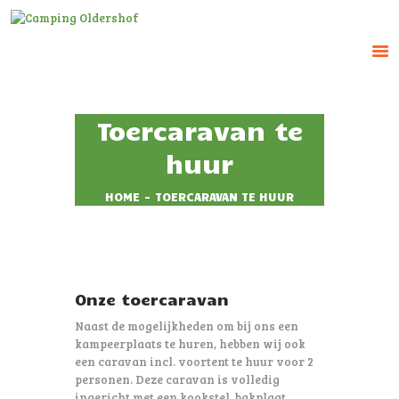
CAMPING OLDERSHOF
Op het platteland
Toercaravan te
HOME
huur
HUUR ACCOMMODATIE
HOME
TOERCARAVAN TE HUUR
RESERVEREN
TARIEVEN
IMPRESSIE
CONTACT
Onze toercaravan
Naast de mogelijkheden om bij ons een
kampeerplaats te huren, hebben wij ook
een caravan incl. voortent te huur voor 2
personen. Deze caravan is volledig
ingericht met een kookstel, bakplaat,