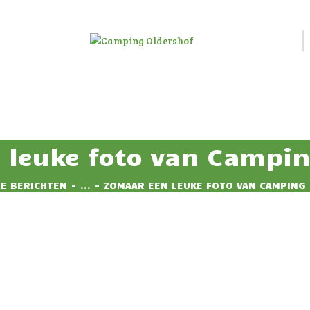
HOME
HUUR
CAMPING OLDERSHOF
ACCOMMODATIE
Op het platteland
RESERVEREN
TARIEVEN
 leuke foto van Campin
IMPRESSIE
LE BERICHTEN
...
ZOMAAR EEN LEUKE FOTO VAN CAMPING
CONTACT