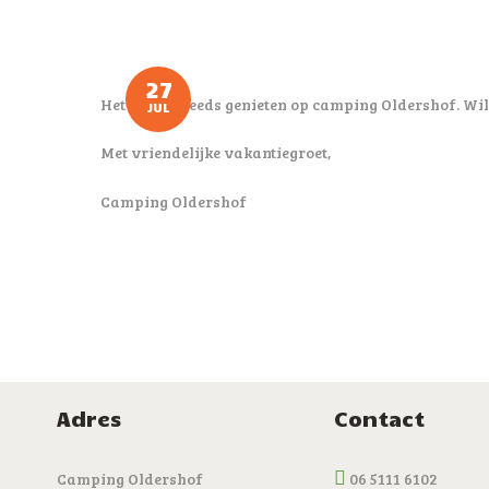
27
Het is nog steeds genieten op camping Oldershof. Wil
JUL
Met vriendelijke vakantiegroet,
Camping Oldershof
Adres
Contact
Camping Oldershof
06 5111 6102