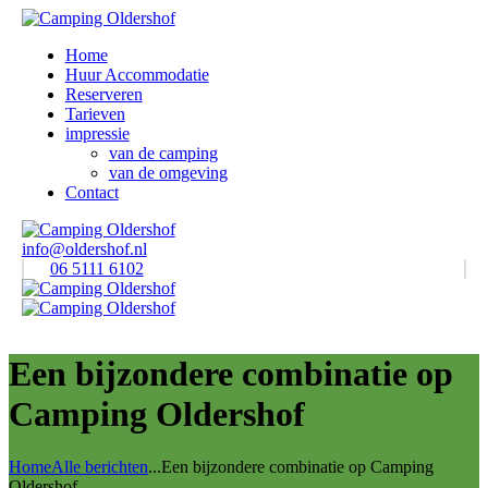
Home
Huur Accommodatie
Reserveren
Tarieven
impressie
van de camping
van de omgeving
Contact
info@oldershof.nl
06 5111 6102
Een bijzondere combinatie op
Camping Oldershof
Home
Alle berichten
...
Een bijzondere combinatie op Camping
Oldershof