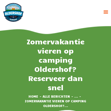
CAMPING OLDERSHOF
Op het platteland
HOME
Zomervakantie
HUUR ACCOMMODATIE
vieren op
RESERVEREN
camping
TARIEVEN
Oldershof?
IMPRESSIE
CONTACT
Reserveer dan
snel
HOME
ALLE BERICHTEN
...
ZOMERVAKANTIE VIEREN OP CAMPING
OLDERSHOF?...