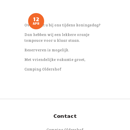
12
APR
Overnacht u bij ons tijdens koningsdag?
Dan hebben wij een lekkere oranje
tompouce voor u klaar staan.
Reserveren is mogelijk.
Met vriendelijke vakantie groet,
Camping Oldershof
Contact
Camping Oldershof