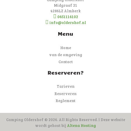
Midgraaf 21
4286LZ Almkerk
0651116102
info@oldershof.nl
Menu
Home
van de omgeving
Contact
Reserveren?
Tarieven
Reserveren
Reglement
Camping Oldershof © 2026. All Rights Reserved. | Deze website
wordt gehost bij
Altena Hosting