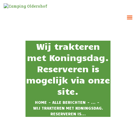
CAMPING OLDERSHOF
Op het platteland
Wij trakteren
HOME
met Koningsdag.
HUUR ACCOMMODATIE
Reserveren is
RESERVEREN
mogelijk via onze
TARIEVEN
IMPRESSIE
site.
CONTACT
HOME
ALLE BERICHTEN
...
WIJ TRAKTEREN MET KONINGSDAG.
RESERVEREN IS...