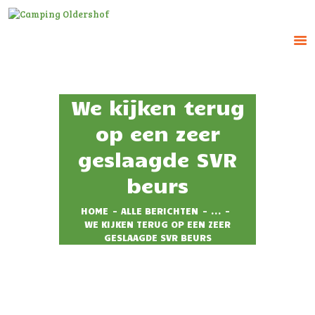
CAMPING OLDERSHOF
Op het platteland
We kijken terug
HOME
op een zeer
HUUR ACCOMMODATIE
geslaagde SVR
RESERVEREN
beurs
TARIEVEN
IMPRESSIE
HOME
ALLE BERICHTEN
...
CONTACT
WE KIJKEN TERUG OP EEN ZEER
GESLAAGDE SVR BEURS