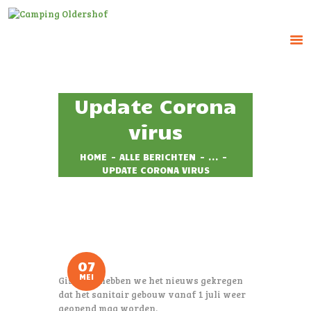
CAMPING OLDERSHOF
Op het platteland
Update Corona
HOME
virus
HUUR ACCOMMODATIE
HOME
ALLE BERICHTEN
...
RESERVEREN
UPDATE CORONA VIRUS
TARIEVEN
IMPRESSIE
CONTACT
07
MEI
Gisteren hebben we het nieuws gekregen
dat het sanitair gebouw vanaf 1 juli weer
geopend mag worden.