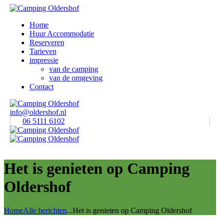
Home
Huur Accommodatie
Reserveren
Tarieven
impressie
van de camping
van de omgeving
Contact
info@oldershof.nl
06 5111 6102
Het is genieten op Camping
Oldershof
Home
Alle berichten
...
Het is genieten op Camping Oldershof