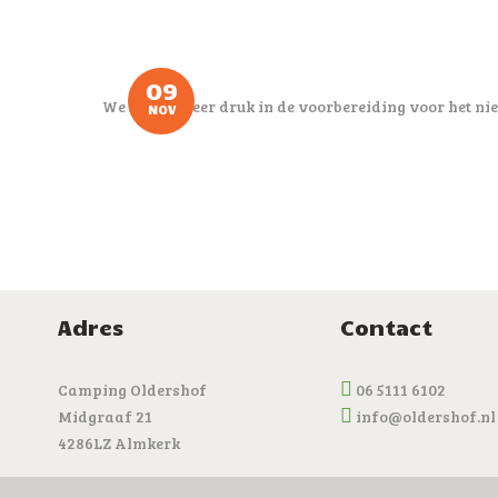
09
We zijn al weer druk in de voorbereiding voor het nie
NOV
Adres
Contact
Camping Oldershof
06 5111 6102
Midgraaf 21
info@oldershof.nl
4286LZ Almkerk