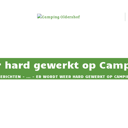
HOME
HUUR
CAMPING OLDERSHOF
ACCOMMODATIE
Op het platteland
RESERVEREN
TARIEVEN
r hard gewerkt op Camp
IMPRESSIE
BERICHTEN
...
ER WORDT WEER HARD GEWERKT OP CAMPI
CONTACT