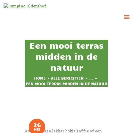
CAMPING OLDERSHOF
Op het platteland
Een mooi terras
HOME
midden in de
HUUR ACCOMMODATIE
natuur
RESERVEREN
TARIEVEN
HOME
ALLE BERICHTEN
...
EEN MOOI TERRAS MIDDEN IN DE NATUUR
IMPRESSIE
CONTACT
26
MEI
Kom eens een lekker bakje koffie of een