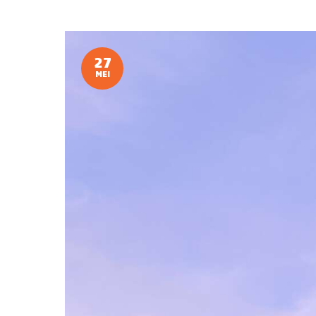
27
MEI