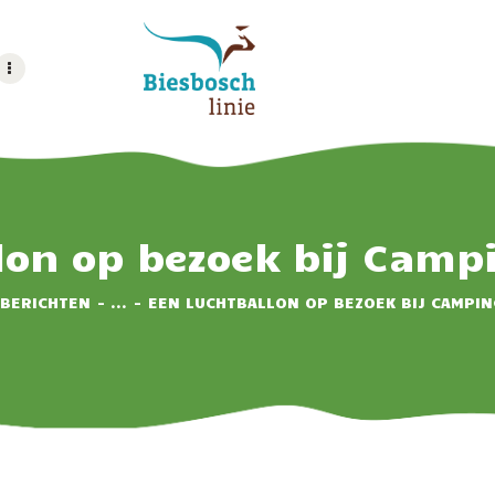
HOME
HUUR
CAMPING OLDERSHOF
ACCOMMODATIE
Op het platteland
RESERVEREN
TARIEVEN
lon op bezoek bij Camp
IMPRESSIE
 BERICHTEN
...
EEN LUCHTBALLON OP BEZOEK BIJ CAMPI
CONTACT