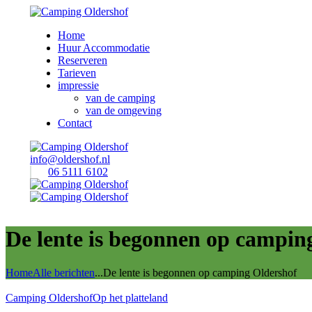
Home
Huur Accommodatie
Reserveren
Tarieven
impressie
van de camping
van de omgeving
Contact
info@oldershof.nl
06 5111 6102
De lente is begonnen op campin
Home
Alle berichten
...
De lente is begonnen op camping Oldershof
Camping Oldershof
Op het platteland