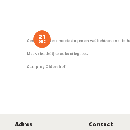
21
Geniet van deze mooie dagen en wellicht tot snel in 
DEC
Met vriendelijke vakantiegroet,
Camping Oldershof
Adres
Contact