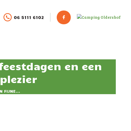
06 5111 6102
 feestdagen en een
plezier
 FIJNE...