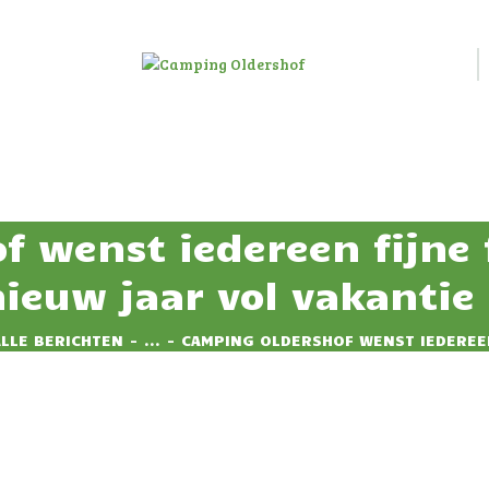
HOME
HUUR
CAMPING OLDERSHOF
ACCOMMODATIE
Op het platteland
RESERVEREN
TARIEVEN
 wenst iedereen fijne
IMPRESSIE
ieuw jaar vol vakantie 
CONTACT
ALLE BERICHTEN
...
CAMPING OLDERSHOF WENST IEDEREEN