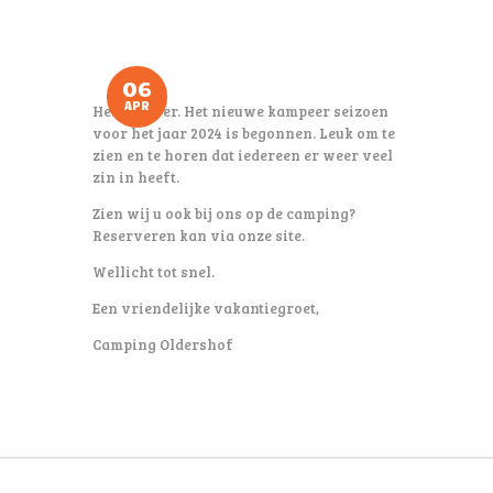
06
APR
Het is zover. Het nieuwe kampeer seizoen
voor het jaar 2024 is begonnen. Leuk om te
zien en te horen dat iedereen er weer veel
zin in heeft.
Zien wij u ook bij ons op de camping?
Reserveren kan via onze site.
Wellicht tot snel.
Een vriendelijke vakantiegroet,
Camping Oldershof