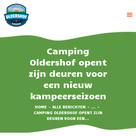
CAMPING OLDERSHOF
Op het platteland
HOME
Camping
HUUR ACCOMMODATIE
Oldershof opent
RESERVEREN
zijn deuren voor
TARIEVEN
een nieuw
IMPRESSIE
CONTACT
kampeerseizoen
HOME
ALLE BERICHTEN
...
CAMPING OLDERSHOF OPENT ZIJN
DEUREN VOOR EEN...