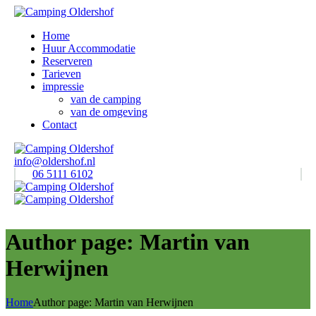
Home
Huur Accommodatie
Reserveren
Tarieven
impressie
van de camping
van de omgeving
Contact
info@oldershof.nl
06 5111 6102
Author page: Martin van
Herwijnen
Home
Author page: Martin van Herwijnen