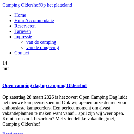
Camping Oldershof
Op het platteland
Home
Huur Accommodatie
Reserveren
Tarieven
impressie
van de camping
van de omgeving
Contact
14
mrt
Open camping dag op camping Oldershof
Op zaterdag 28 maart 2026 is het zover: Open Camping Dag luidt
het nieuwe kampeerseizoen in! Ook wij openen onze deuren voor
enthousiaste kampeerders. Een perfect moment om alvast
vakantieplannen te maken want vanaf 1 april zijn wij weer open.
Komt u ons ook bezoeken? Met vriendelijke vakantie groet,
Camping Oldershof