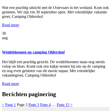
Wat een prachtig uitzicht met de Ooievaars in het weiland. Kom ook
genieten. We zijn t/m 30 september open. Met vriendelijke vakantie
groet, Camping Oldershof
Read more
30
aug
Weidebloemen op camping Oldershof
Het blijft een prachtig gezicht. De weidebloemen staan nog steeds
volop on bloei. Komt ook een kijkje nemen bij ons op de camping
en nog even genieten van dit mooie najaar. Met vriendelijke
vakantiegroet, Camping Oldershof
Read more
Berichten paginering
<
Page
1
Page
2
Page
3
Page
4
…
Page
15
>