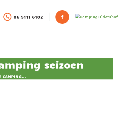
06 5111 6102
camping seizoen
 CAMPING...