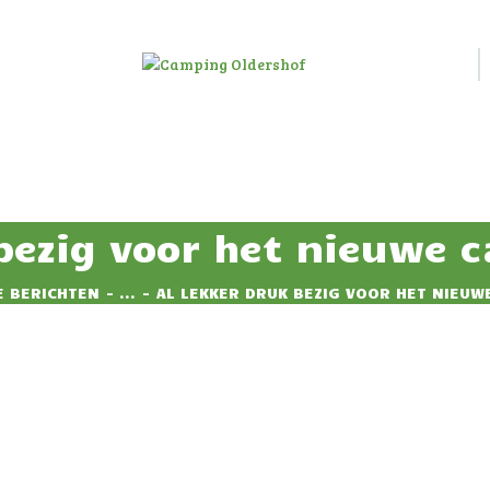
HOME
HUUR
CAMPING OLDERSHOF
ACCOMMODATIE
Op het platteland
RESERVEREN
TARIEVEN
 bezig voor het nieuwe 
IMPRESSIE
E BERICHTEN
...
AL LEKKER DRUK BEZIG VOOR HET NIEUWE
CONTACT