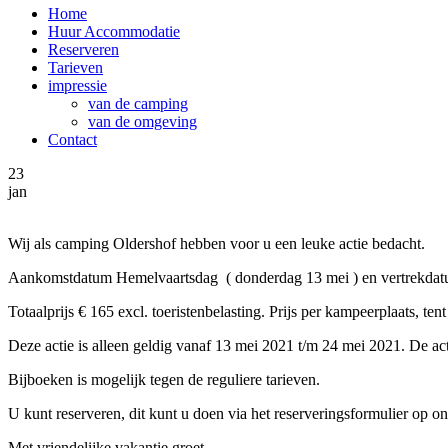
Home
Huur Accommodatie
Reserveren
Tarieven
impressie
van de camping
van de omgeving
Contact
23
jan
Wij als camping Oldershof hebben voor u een leuke actie bedacht.
Aankomstdatum Hemelvaartsdag ( donderdag 13 mei ) en vertrekdatu
Totaalprijs € 165 excl. toeristenbelasting. Prijs per kampeerplaats, t
Deze actie is alleen geldig vanaf 13 mei 2021 t/m 24 mei 2021. De a
Bijboeken is mogelijk tegen de reguliere tarieven.
U kunt reserveren, dit kunt u doen via het reserveringsformulier op 
Met vriendelijke vakantie groet,