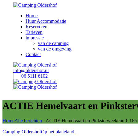
Home
Huur Accommodatie
Reserveren
Tarieven
impressie
van de camping
van de omgeving
Contact
info@oldershof.nl
06 5111 6102
ACTIE Hemelvaart en Pinkster
Home
Alle berichten
...
ACTIE Hemelvaart en Pinksterweekend € 165
Camping Oldershof
Op het platteland